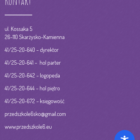
Kontakt
ul. Kossaka 5
26-110 Skarżysko-Kamienna
41/25-20-640 – dyrektor
41/25-20-641 – hol parter
41/25-20-642 – logopeda
41/25-20-644 – hol piętro
41/25-20-672 – księgowość
przedszkole6sko@gmail.com
www.przedszkole6.eu