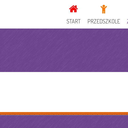
START
PRZEDSZKOLE
KADRA
DOKUMENTY PRZEDSZ
GRUPY
OGŁOSZENIA
SPECJALIŚCI
KUCHNIA
GALERIA
REKRUTACJA
RADA RODZICÓW
ZAJECIA DODATKOWE