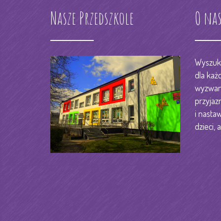
Nasze Przedszkole
RODO
O na
KSIĘGOWOŚĆ
STREFA PRACOWNIKA
DZIENNIK ELEKTORNIC
Wyszuka
dla każ
KONTAKT
wyzwani
przyjaz
i nastaw
dzieci, a