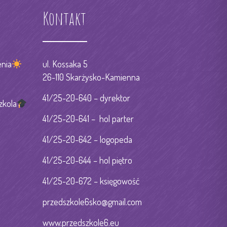
Kontakt
nia
ul. Kossaka 5
26-110 Skarżysko-Kamienna
41/25-20-640 – dyrektor
zkola
41/25-20-641 – hol parter
41/25-20-642 – logopeda
41/25-20-644 – hol piętro
41/25-20-672 – księgowość
przedszkole6sko@gmail.com
www.przedszkole6.eu