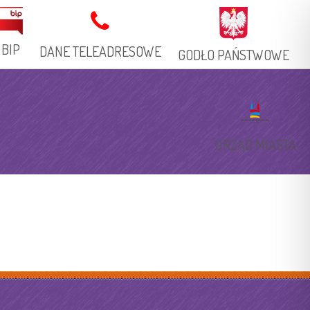
BIP
DANE TELEADRESOWE
GODŁO PAŃSTWOWE
Adres Stacjonarny
Książka Telefoniczna
URZĄD MIASTA
Adresy Elektroniczne