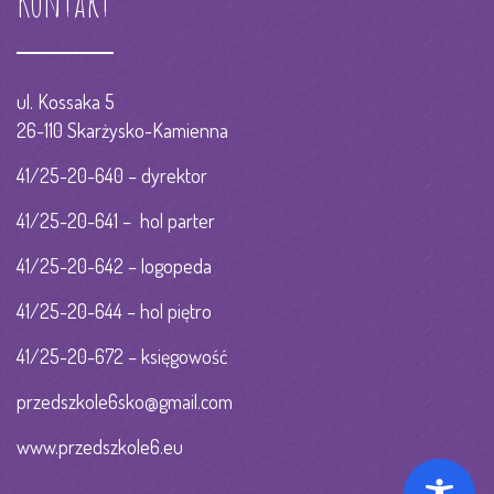
Kontakt
ul. Kossaka 5
26-110 Skarżysko-Kamienna
41/25-20-640 – dyrektor
41/25-20-641 – hol parter
41/25-20-642 – logopeda
41/25-20-644 – hol piętro
41/25-20-672 – księgowość
przedszkole6sko@gmail.com
www.przedszkole6.eu