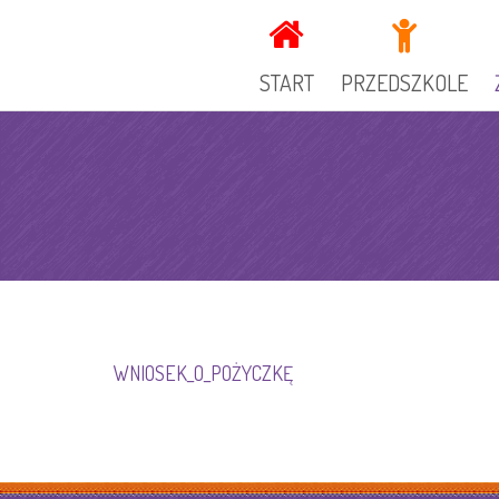
START
PRZEDSZKOLE
KADRA
DOKUMENTY PRZEDSZ
GRUPY
OGŁOSZENIA
SPECJALIŚCI
KUCHNIA
WNIOSEK_O_POŻYCZKĘ
GALERIA
REKRUTACJA
RADA RODZICÓW
ZAJECIA DODATKOWE