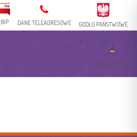
BIP
DANE TELEADRESOWE
GODŁO PAŃSTWOWE
Adres Stacjonarny
Książka Telefoniczna
URZĄD MIASTA
Adresy Elektroniczne