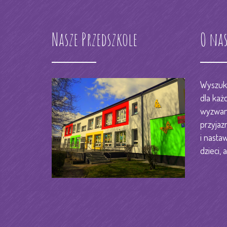
RODO
KSIĘGOWOŚĆ
Nasze Przedszkole
O na
STREFA PRACOWNIKA
DZIENNIK ELEKTORNIC
KONTAKT
Wyszuka
dla każ
wyzwani
przyjaz
i nastaw
dzieci, a