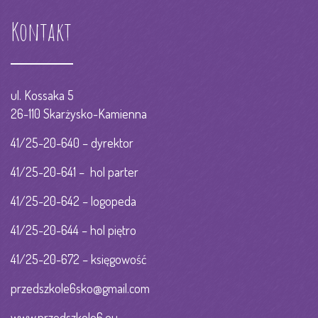
Kontakt
ul. Kossaka 5
26-110 Skarżysko-Kamienna
41/25-20-640 – dyrektor
41/25-20-641 – hol parter
41/25-20-642 – logopeda
41/25-20-644 – hol piętro
41/25-20-672 – księgowość
przedszkole6sko@gmail.com
www.przedszkole6.eu