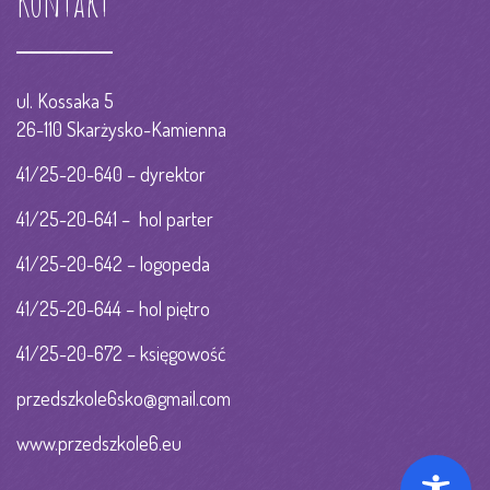
Kontakt
ul. Kossaka 5
26-110 Skarżysko-Kamienna
41/25-20-640 – dyrektor
41/25-20-641 – hol parter
41/25-20-642 – logopeda
41/25-20-644 – hol piętro
41/25-20-672 – księgowość
przedszkole6sko@gmail.com
www.przedszkole6.eu