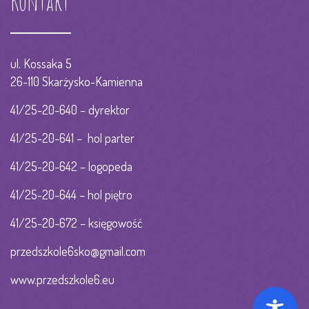
Kontakt
ul. Kossaka 5
26-110 Skarżysko-Kamienna
41/25-20-640 – dyrektor
41/25-20-641 – hol parter
41/25-20-642 – logopeda
41/25-20-644 – hol piętro
41/25-20-672 – księgowość
przedszkole6sko@gmail.com
www.przedszkole6.eu