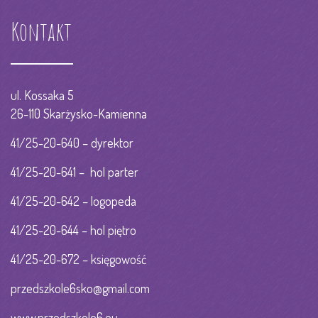
Kontakt
ul. Kossaka 5
26-110 Skarżysko-Kamienna
41/25-20-640 – dyrektor
41/25-20-641 – hol parter
41/25-20-642 – logopeda
41/25-20-644 – hol piętro
41/25-20-672 – księgowość
przedszkole6sko@gmail.com
www.przedszkole6.eu