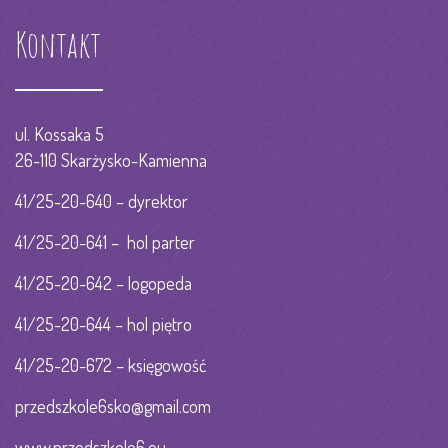
Kontakt
ul. Kossaka 5
26-110 Skarżysko-Kamienna
41/25-20-640 – dyrektor
41/25-20-641 – hol parter
41/25-20-642 – logopeda
41/25-20-644 – hol piętro
41/25-20-672 – księgowość
przedszkole6sko@gmail.com
www.przedszkole6.eu