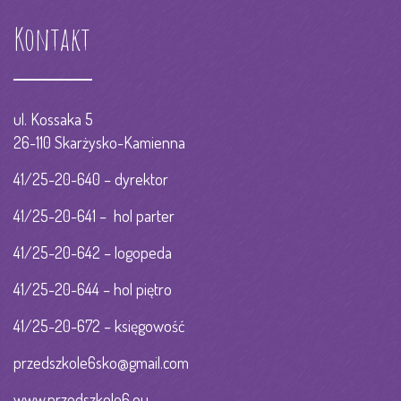
Kontakt
ul. Kossaka 5
26-110 Skarżysko-Kamienna
41/25-20-640 – dyrektor
41/25-20-641 – hol parter
41/25-20-642 – logopeda
41/25-20-644 – hol piętro
41/25-20-672 – księgowość
przedszkole6sko@gmail.com
www.przedszkole6.eu