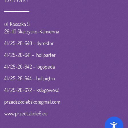
ul. Kossaka 5
26-110 Skarżysko-Kamienna
41/25-20-640 – dyrektor
41/25-20-641 – hol parter
41/25-20-642 – logopeda
41/25-20-644 – hol piętro
41/25-20-672 – księgowość
przedszkole6sko@gmail.com
www.przedszkole6.eu