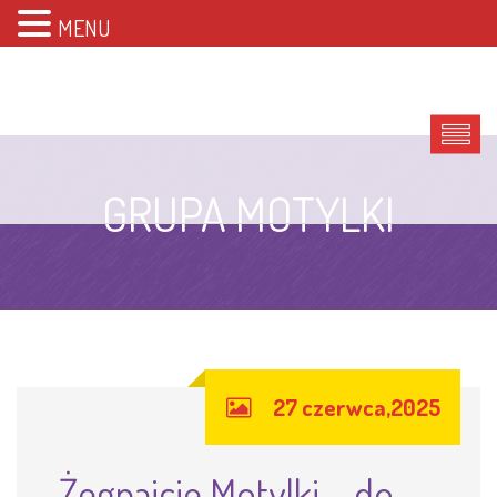
MENU
GRUPA MOTYLKI
27 czerwca,2025
Żegnajcie Motylki – do