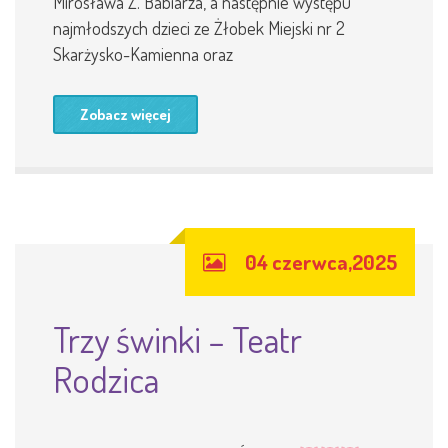
Mirosława Z. Babiarza, a następnie występu
najmłodszych dzieci ze Żłobek Miejski nr 2
Skarżysko-Kamienna oraz
Zobacz więcej
04 czerwca,2025
Trzy świnki – Teatr
Rodzica