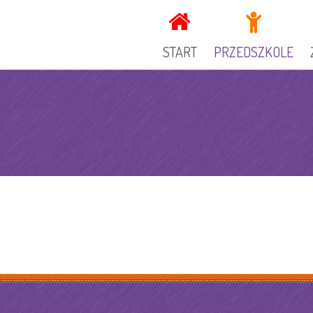
START
PRZEDSZKOLE
KADRA
DOKUMENTY PRZEDSZ
GRUPY
OGŁOSZENIA
SPECJALIŚCI
KUCHNIA
GALERIA
REKRUTACJA
RADA RODZICÓW
ZAJECIA DODATKOWE