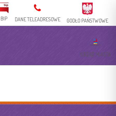
BIP
DANE TELEADRESOWE
GODŁO PAŃSTWOWE
Adres Stacjonarny
Książka Telefoniczna
URZĄD MIASTA
Adresy Elektroniczne