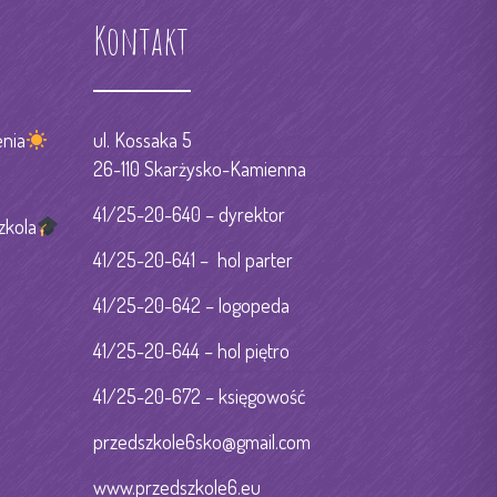
Kontakt
nia
ul. Kossaka 5
26-110 Skarżysko-Kamienna
41/25-20-640 – dyrektor
zkola
41/25-20-641 – hol parter
41/25-20-642 – logopeda
41/25-20-644 – hol piętro
41/25-20-672 – księgowość
przedszkole6sko@gmail.com
www.przedszkole6.eu