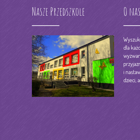
Nasze Przedszkole
RODO
O na
KSIĘGOWOŚĆ
STREFA PRACOWNIKA
DZIENNIK ELEKTORNIC
Wyszuka
dla każ
KONTAKT
wyzwani
przyjaz
i nastaw
dzieci, a