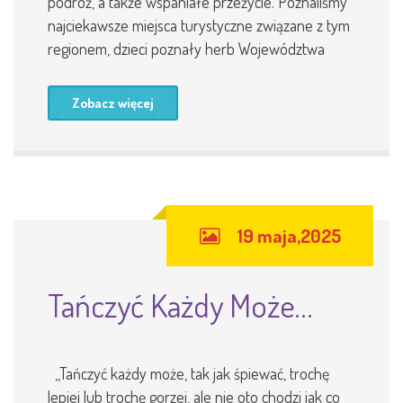
podróż, a także wspaniałe przeżycie. Poznaliśmy
najciekawsze miejsca turystyczne związane z tym
regionem, dzieci poznały herb Województwa
Zobacz więcej
19 maja,2025
Tańczyć Każdy Może…
,,Tańczyć każdy może, tak jak śpiewać, trochę
lepiej lub trochę gorzej, ale nie oto chodzi jak co