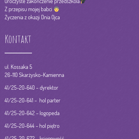
Uroczyste zakończenie przedszkola
Z przepisu mojej babci
Życzenia z okazji Dnia Ojca
Kontakt
ul. Kossaka 5
26-110 Skarżysko-Kamienna
41/25-20-640 – dyrektor
41/25-20-641 – hol parter
41/25-20-642 – logopeda
41/25-20-644 – hol piętro
41/25-20-672 – księgowość