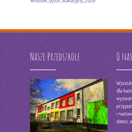
Wniosek_dyżur_wakacyjny_2026
RODO
KSIĘGOWOŚĆ
STREFA PRACOWNIKA
DZIENNIK ELEKTORNIC
KONTAKT
Nasze Przedszkole
O na
Wyszuka
dla każ
wyzwani
przyjaz
i nastaw
dzieci, a