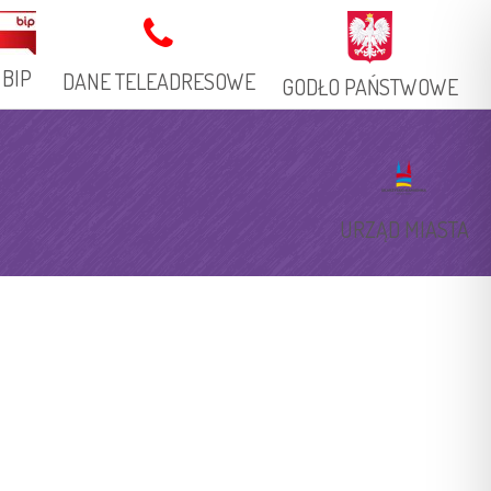
BIP
DANE TELEADRESOWE
GODŁO PAŃSTWOWE
Adres Stacjonarny
Książka Telefoniczna
URZĄD MIASTA
Adresy Elektroniczne