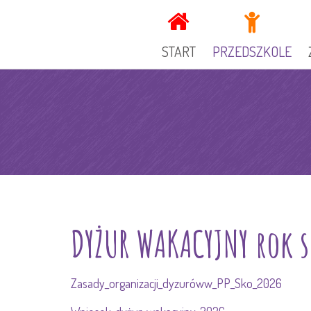
START
PRZEDSZKOLE
KADRA
DOKUMENTY PRZEDSZ
GRUPY
OGŁOSZENIA
SPECJALIŚCI
KUCHNIA
DYŻUR WAKACYJNY rok 
GALERIA
REKRUTACJA
RADA RODZICÓW
Zasady_organizacji_dyzuróww_PP_Sko_2026
ZAJECIA DODATKOWE