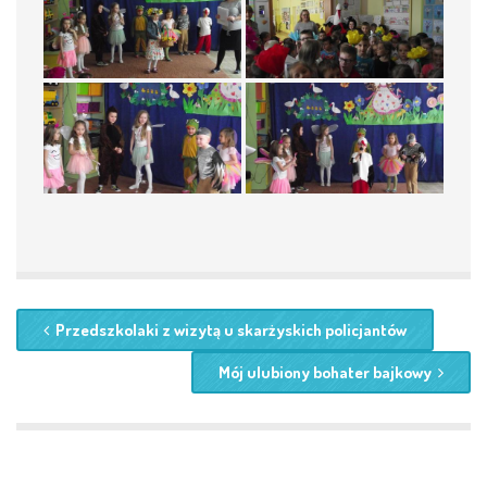
Przedszkolaki z wizytą u skarżyskich policjantów
Mój ulubiony bohater bajkowy