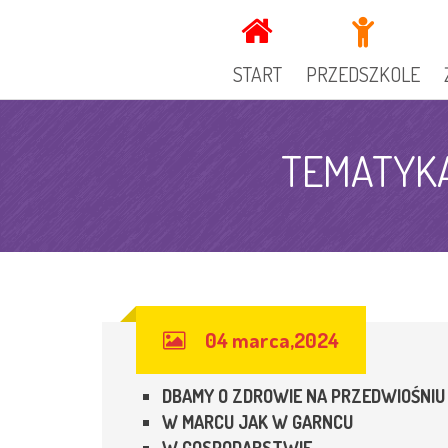
START
PRZEDSZKOLE
KADRA
TEMATYKA
DOKUMENTY PRZEDSZ
GRUPY
OGŁOSZENIA
SPECJALIŚCI
KUCHNIA
04 marca,2024
GALERIA
REKRUTACJA
DBAMY O ZDROWIE NA PRZEDWIOŚNIU
RADA RODZICÓW
W MARCU JAK W GARNCU
ZAJECIA DODATKOWE