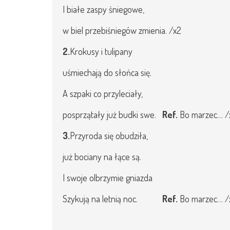
I białe zaspy śniegowe,
w biel przebiśniegów zmienia. /x2
2.
Krokusy i tulipany
uśmiechają do słońca się.
A szpaki co przyleciały,
posprzątały już budki swe.
Ref.
Bo marzec… /
3.
Przyroda się obudziła,
już bociany na łące są.
I swoje olbrzymie gniazda
Szykują na letnią noc.
Ref.
Bo marzec… /