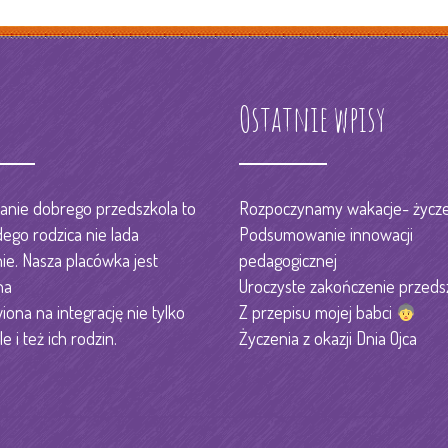
s
Ostatnie wpisy
nie dobrego przedszkola to
Rozpoczynamy wakacje- życze
dego rodzica nie lada
Podsumowanie innowacji
e. Nasza placówka jest
pedagogicznej
na
Uroczyste zakończenie przeds
iona na integrację nie tylko
Z przepisu mojej babci
le i też ich rodzin.
Życzenia z okazji Dnia Ojca