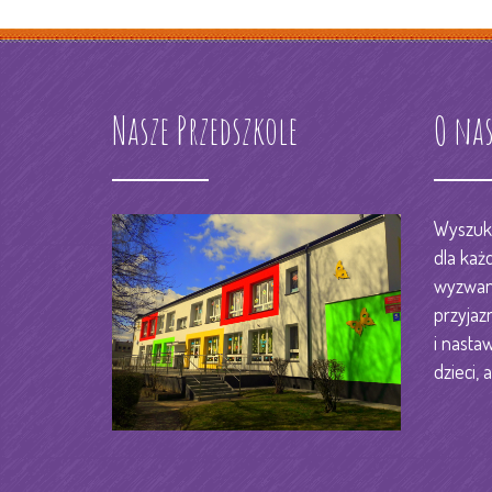
Nasze Przedszkole
O na
Wyszuka
dla każ
wyzwani
przyjaz
i nastaw
dzieci, a