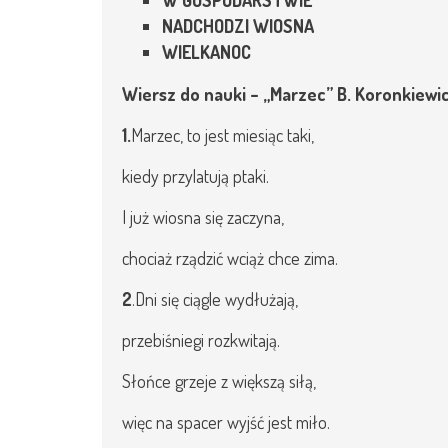
W GOSPODARSTWIE
RODO
NADCHODZI WIOSNA
WIELKANOC
KSIĘGOWOŚĆ
STREFA PRACOWNIKA
Wiersz do nauki – „Marzec” B. Koronkiewi
DZIENNIK ELEKTORNIC
1.
Marzec, to jest miesiąc taki,
KONTAKT
kiedy przylatują ptaki.
I już wiosna się zaczyna,
chociaż rządzić wciąż chce zima.
2
.Dni się ciągle wydłużają,
przebiśniegi rozkwitają.
Słońce grzeje z większą siłą,
więc na spacer wyjść jest miło.