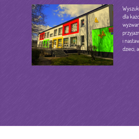
Wyszuka
dla każ
wyzwani
przyjaz
i nastaw
dzieci, a