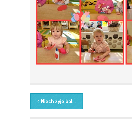
RODO
KSIĘGOWOŚĆ
STREFA PRACOWNIKA
DZIENNIK ELEKTORNIC
KONTAKT
Niech żyje bal...