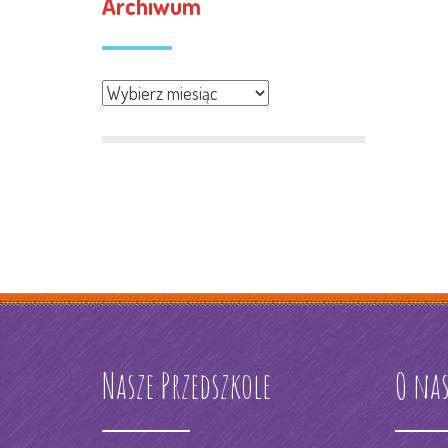
Archiwum
Archiwum
Nasze Przedszkole
O na