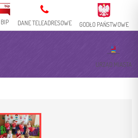
BIP
DANE TELEADRESOWE
GODŁO PAŃSTWOWE
Adres Stacjonarny
Książka Telefoniczna
URZĄD MIASTA
Adresy Elektroniczne