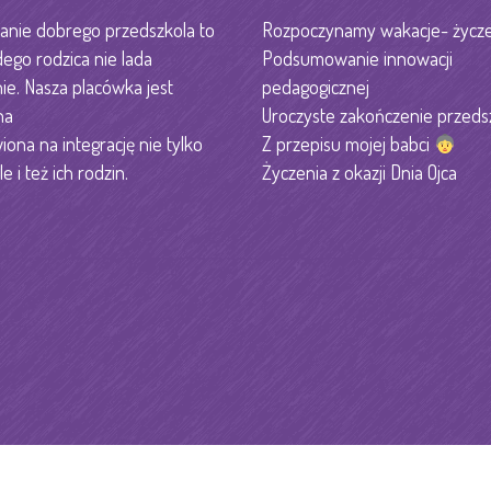
nie dobrego przedszkola to
Rozpoczynamy wakacje- życze
dego rodzica nie lada
Podsumowanie innowacji
e. Nasza placówka jest
pedagogicznej
na
Uroczyste zakończenie przeds
iona na integrację nie tylko
Z przepisu mojej babci
le i też ich rodzin.
Życzenia z okazji Dnia Ojca