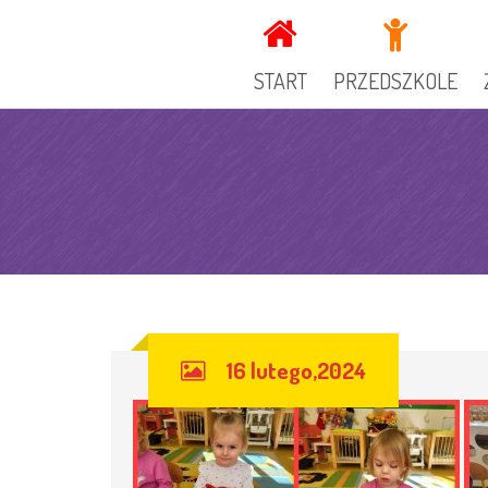
START
PRZEDSZKOLE
KADRA
DOKUMENTY PRZEDSZ
GRUPY
OGŁOSZENIA
SPECJALIŚCI
KUCHNIA
16 lutego,2024
GALERIA
REKRUTACJA
RADA RODZICÓW
ZAJECIA DODATKOWE