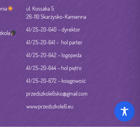
nia
ul. Kossaka 5
26-110 Skarżysko-Kamienna
41/25-20-640 – dyrektor
zkola
41/25-20-641 – hol parter
41/25-20-642 – logopeda
41/25-20-644 – hol piętro
41/25-20-672 – księgowość
przedszkole6sko@gmail.com
www.przedszkole6.eu