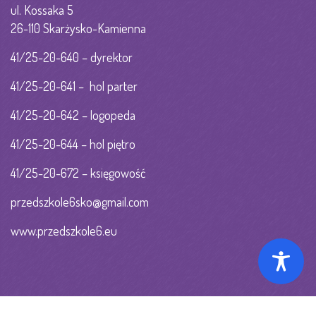
ul. Kossaka 5
26-110 Skarżysko-Kamienna
41/25-20-640 – dyrektor
41/25-20-641 – hol parter
41/25-20-642 – logopeda
41/25-20-644 – hol piętro
41/25-20-672 – księgowość
przedszkole6sko@gmail.com
www.przedszkole6.eu