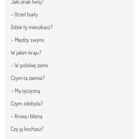
Jaki znak twój?
– Orzeł biały.
Gdzie ty mieszkasz?
– Między swymi.
W jakim kraju?
– W polskiej ziemi.
Czym ta ziemia?
– Mą ojczyzną.
Czym zdobyta?
– Krwią i blizną.
Czy ją kochasz?