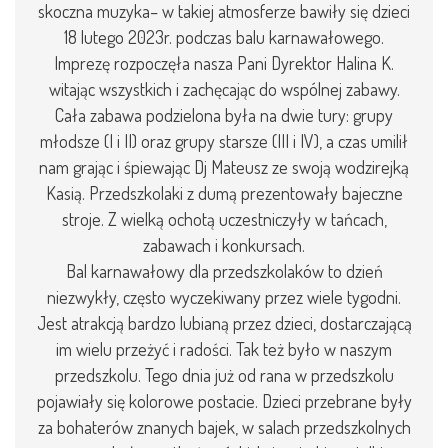
skoczna muzyka– w takiej atmosferze bawiły się dzieci
18 lutego 2023r. podczas balu karnawałowego.
Imprezę rozpoczęła nasza Pani Dyrektor Halina K.
witając wszystkich i zachęcając do wspólnej zabawy.
Cała zabawa podzielona była na dwie tury: grupy
młodsze (I i II) oraz grupy starsze (III i IV), a czas umilił
nam grając i śpiewając Dj Mateusz ze swoją wodzirejką
Kasią. Przedszkolaki z dumą prezentowały bajeczne
stroje. Z wielką ochotą uczestniczyły w tańcach,
zabawach i konkursach.
Bal karnawałowy dla przedszkolaków to dzień
niezwykły, często wyczekiwany przez wiele tygodni.
Jest atrakcją bardzo lubianą przez dzieci, dostarczającą
im wielu przeżyć i radości. Tak też było w naszym
przedszkolu. Tego dnia już od rana w przedszkolu
pojawiały się kolorowe postacie. Dzieci przebrane były
za bohaterów znanych bajek, w salach przedszkolnych