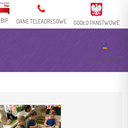
BIP
DANE TELEADRESOWE
GODŁO PAŃSTWOWE
Adres Stacjonarny
Książka Telefoniczna
URZĄD MIASTA
Adresy Elektroniczne