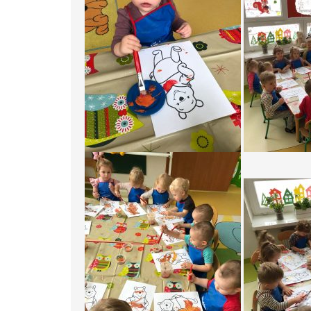
RODO
KSIĘGOWOŚĆ
STREFA PRACOWNIKA
DZIENNIK ELEKTORNIC
KONTAKT