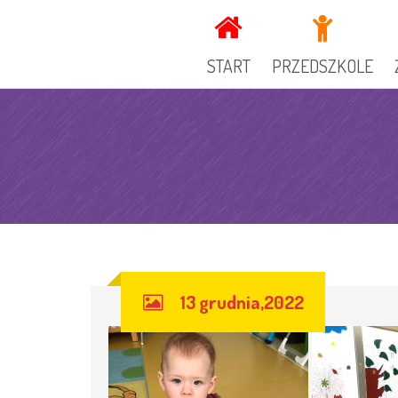
START
PRZEDSZKOLE
KADRA
DOKUMENTY PRZEDSZ
GRUPY
OGŁOSZENIA
SPECJALIŚCI
KUCHNIA
13 grudnia,2022
GALERIA
REKRUTACJA
RADA RODZICÓW
ZAJECIA DODATKOWE