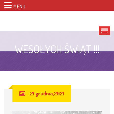
MENU
WESOŁYCH ŚWIĄT !!!
21 grudnia,2021