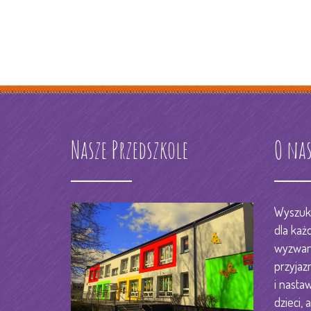
Nasze Przedszkole
O na
Wyszuka
dla każ
wyzwani
przyjaz
i nastaw
dzieci, a