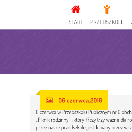
START
PRZEDSZKOLE
KADRA
DOKUMENTY PRZEDSZ
GRUPY
OGŁOSZENIA
SPECJALIŚCI
KUCHNIA
06 czerwca,2016
GALERIA
REKRUTACJA
6 czerwca w Przedszkolu Publicznym nr 6 obch
„Piknik rodzinny” , który ł?czy trzy ważne dla r
RADA RODZICÓW
przez nasze przedszkole, jest lubiany przez wsz
ZAJECIA DODATKOWE