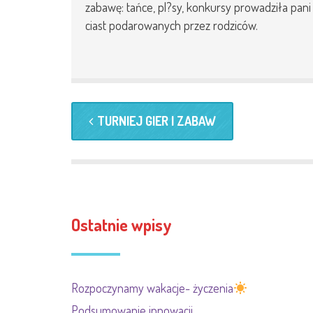
zabawę: tańce, pl?sy, konkursy prowadziła pani
RODO
ciast podarowanych przez rodziców.
KSIĘGOWOŚĆ
STREFA PRACOWNIKA
DZIENNIK ELEKTORNIC
KONTAKT
TURNIEJ GIER I ZABAW
Ostatnie wpisy
Rozpoczynamy wakacje- życzenia
Podsumowanie innowacji