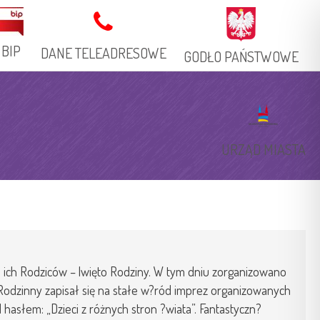
BIP
DANE TELEADRESOWE
GODŁO PAŃSTWOWE
Adres Stacjonarny
Książka Telefoniczna
URZĄD MIASTA
Adresy Elektroniczne
 ich Rodziców – |więto Rodziny. W tym dniu zorganizowano
ik Rodzinny zapisał się na stałe w?ród imprez organizowanych
 hasłem: „Dzieci z różnych stron ?wiata”. Fantastyczn?