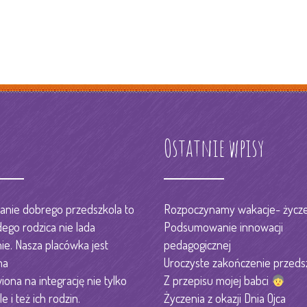
s
Ostatnie wpisy
nie dobrego przedszkola to
Rozpoczynamy wakacje- życze
dego rodzica nie lada
Podsumowanie innowacji
e. Nasza placówka jest
pedagogicznej
na
Uroczyste zakończenie przeds
iona na integrację nie tylko
Z przepisu mojej babci
le i też ich rodzin.
Życzenia z okazji Dnia Ojca