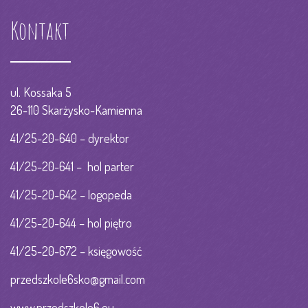
Kontakt
ul. Kossaka 5
26-110 Skarżysko-Kamienna
41/25-20-640 – dyrektor
41/25-20-641 – hol parter
41/25-20-642 – logopeda
41/25-20-644 – hol piętro
41/25-20-672 – księgowość
przedszkole6sko@gmail.com
www.przedszkole6.eu