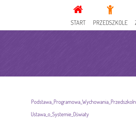
START
PRZEDSZKOLE
KADRA
DOKUMENTY PRZEDSZ
GRUPY
OGŁOSZENIA
SPECJALIŚCI
KUCHNIA
Podstawa_Programowa_Wychowania_Przedszkol
GALERIA
REKRUTACJA
Ustawa_o_Systemie_Oświaty
RADA RODZICÓW
ZAJECIA DODATKOWE