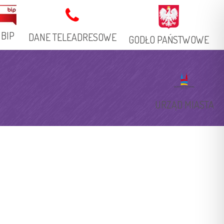
BIP
DANE TELEADRESOWE
GODŁO PAŃSTWOWE
Adres Stacjonarny
Książka Telefoniczna
URZĄD MIASTA
Adresy Elektroniczne