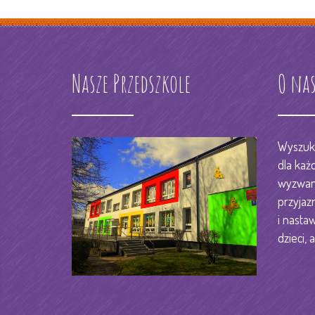
RODO
KSIĘGOWOŚĆ
STREFA PRACOWNIKA
Nasze Przedszkole
O na
DZIENNIK ELEKTORNIC
KONTAKT
Wyszuka
dla każ
wyzwani
przyjaz
i nastaw
dzieci, a