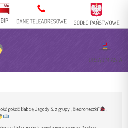
BIP
DANE TELEADRESOWE
GODŁO PAŃSTWOWE
Adres Stacjonarny
Książka Telefoniczna
URZĄD MIASTA
Adresy Elektroniczne
ść gościć Babcię Jagody S. z grupy „Biedroneczki”
,
potrawy, które zostały przekazane naszym Paniom