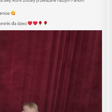
nicie.
inki dla dzieci.