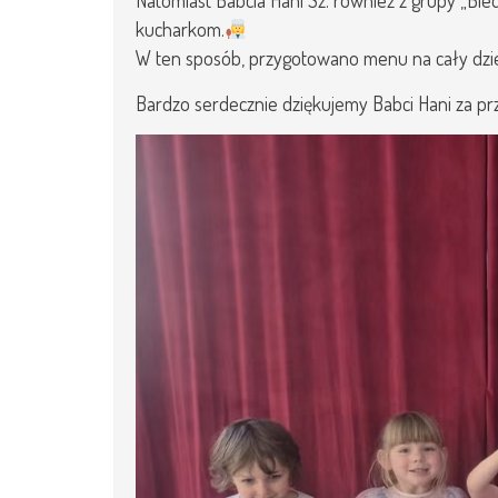
RODO
kucharkom.
W ten sposób, przygotowano menu na cały dzie
KSIĘGOWOŚĆ
STREFA PRACOWNIKA
Bardzo serdecznie dziękujemy Babci Hani za prz
DZIENNIK ELEKTORNIC
KONTAKT