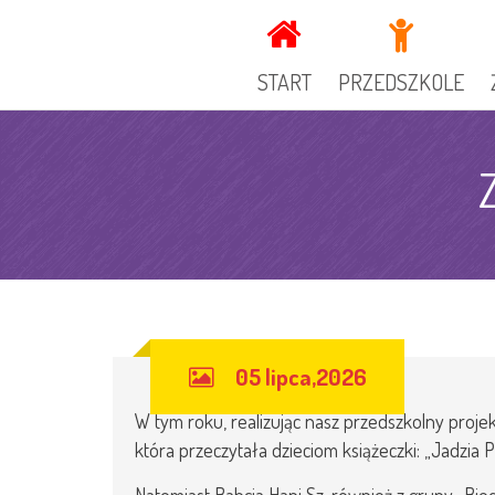
START
PRZEDSZKOLE
KADRA
DOKUMENTY PRZEDSZ
GRUPY
OGŁOSZENIA
SPECJALIŚCI
KUCHNIA
05 lipca,2026
GALERIA
REKRUTACJA
W tym roku, realizując nasz przedszkolny projekt
RADA RODZICÓW
która przeczytała dzieciom książeczki: „Jadzia 
ZAJECIA DODATKOWE
Natomiast Babcia Hani Sz. również z grupy „Bie