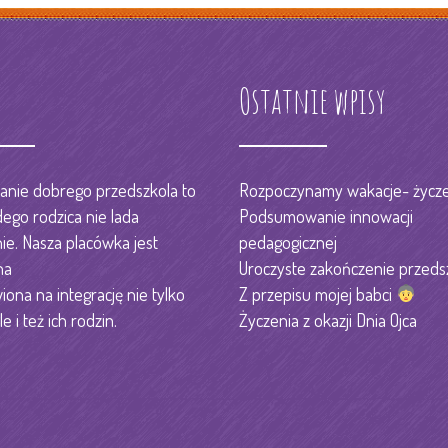
s
Ostatnie wpisy
nie dobrego przedszkola to
Rozpoczynamy wakacje- życze
dego rodzica nie lada
Podsumowanie innowacji
e. Nasza placówka jest
pedagogicznej
na
Uroczyste zakończenie przeds
iona na integrację nie tylko
Z przepisu mojej babci
le i też ich rodzin.
Życzenia z okazji Dnia Ojca