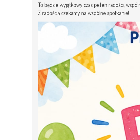
To będzie wyjątkowy czas pełen radości, wspólne
RODO
Z radością czekamy na wspólne spotkanie!
KSIĘGOWOŚĆ
STREFA PRACOWNIKA
DZIENNIK ELEKTORNIC
KONTAKT