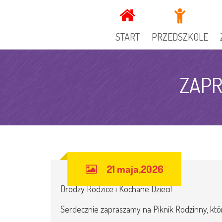
START
PRZEDSZKOLE
KADRA
ZAPR
DOKUMENTY PRZEDSZ
GRUPY
OGŁOSZENIA
SPECJALIŚCI
KUCHNIA
21 maja,2026
GALERIA
REKRUTACJA
Drodzy Rodzice i Kochane Dzieci!
RADA RODZICÓW
Serdecznie zapraszamy na Piknik Rodzinny, któ
ZAJECIA DODATKOWE