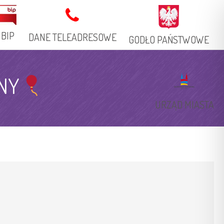
BIP
DANE TELEADRESOWE
GODŁO PAŃSTWOWE
Adres Stacjonarny
NY
Książka Telefoniczna
URZĄD MIASTA
Adresy Elektroniczne