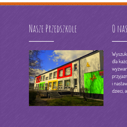
Nasze Przedszkole
O na
Wyszuka
dla każ
wyzwani
przyjaz
i nastaw
dzieci, a